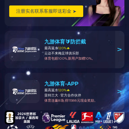
- 离子测定仪
博鱼在线平台（中国）官网电
分析天平FA2004N
博鱼在线平台（中国）官网721
100可见分光光度计