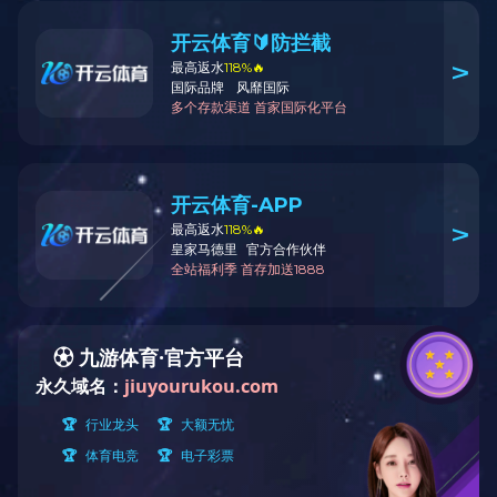
产品推荐
Product
+ 分光光度计
- 可见分光光度计
+ 电子天平
- 分析天平
+ 水分测定仪
博鱼在线平台（中国）官网电
- SH系列
天平YP6000N
+ 水质分析仪