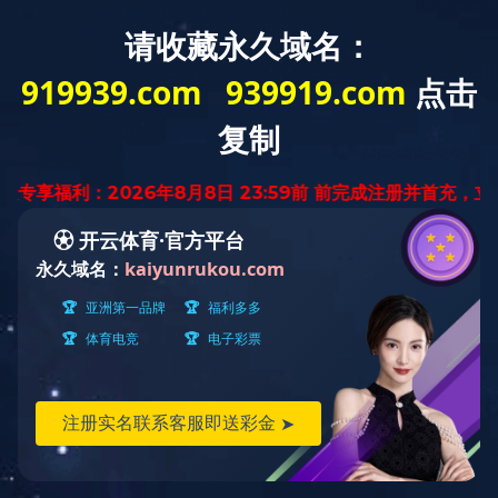
欢迎访问博鱼在线平台（中国）官网|博鱼在线平台（中国）官网网站
网站首页
产品中心
产品报价单
新闻资